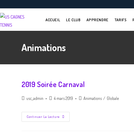
ACCUEIL
LE CLUB
APPRENDRE
TARIFS
Animations
2019 Soirée Carnaval
usc_admin
4 mars 2019
Animations
/
Globale
Continuer La Lecture