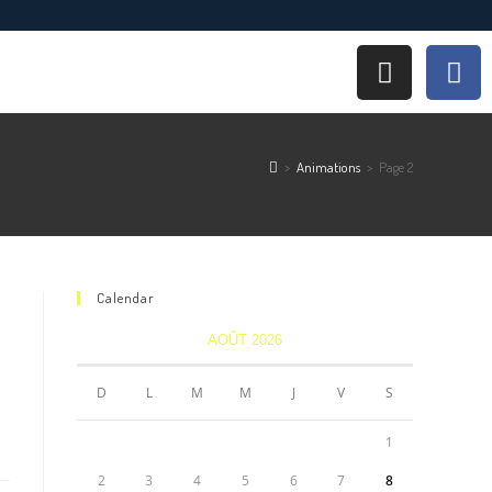
>
Animations
>
Page 2
Calendar
AOÛT 2026
D
L
M
M
J
V
S
1
2
3
4
5
6
7
8