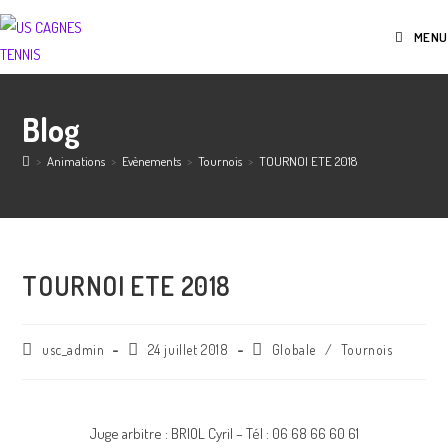
MENU
Blog
>
Animations
>
Evènements
>
Tournois
>
TOURNOI ETE 2018
TOURNOI ETE 2018
usc_admin
24 juillet 2018
Globale
/
Tournois
Juge arbitre : BRIOL Cyril – Tél : 06 68 66 60 61